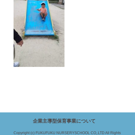
企業主導型保育事業について
Copyright (c) FUKUFUKU NURSERYSCHOOL CO,.LTD All Rights