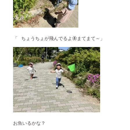
「 ちょうちょが飛んでるよ🦋まてまて～」
お魚いるかな？