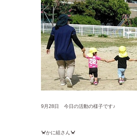
9月28日 今日の活動の様子です♪
🦀かに組さん🦀