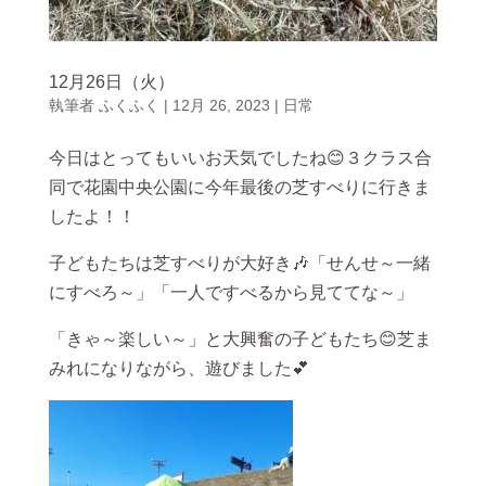
12月26日（火）
執筆者
ふくふく
|
12月 26, 2023
|
日常
今日はとってもいいお天気でしたね😊３クラス合
同で花園中央公園に今年最後の芝すべりに行きま
したよ！！
子どもたちは芝すべりが大好き🎶「せんせ～一緒
にすべろ～」「一人ですべるから見ててな～」
「きゃ～楽しい～」と大興奮の子どもたち😊芝ま
みれになりながら、遊びました💕