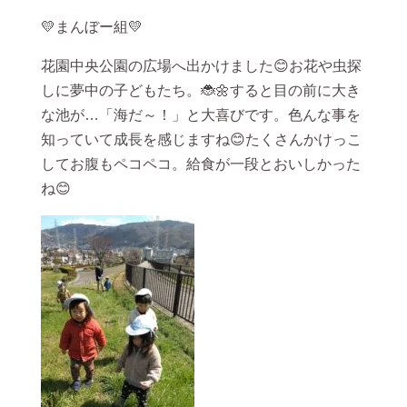
💛まんぼー組💛
花園中央公園の広場へ出かけました😊お花や虫探
しに夢中の子どもたち。🐞🌼すると目の前に大き
な池が…「海だ～！」と大喜びです。色んな事を
知っていて成長を感じますね😊たくさんかけっこ
してお腹もペコペコ。給食が一段とおいしかった
ね😊