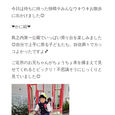
今日は待ちに待った快晴🌞みんなウキウキお散歩
に出かけました😊
❤かに組❤
島之内第一公園でいっぱい滑り台を楽しみました
😊自分で上手に滑る子どもたち。自信満々でカッ
コよかったですよ💕
ご近所のお兄ちゃんがちょうちょ🦋を捕まえて見
せてくれるとビックリ！不思議そうにじっくりと
見ていました😊