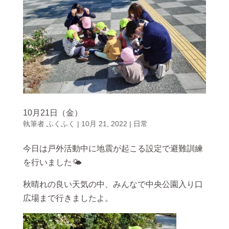
10月21日（金）
執筆者
ふくふく
|
10月 21, 2022
|
日常
今日は戸外活動中に地震が起こる設定で避難訓練
を行いました🌤
秋晴れの良い天気の中、みんなで中央公園入り口
広場まで行きましたよ。