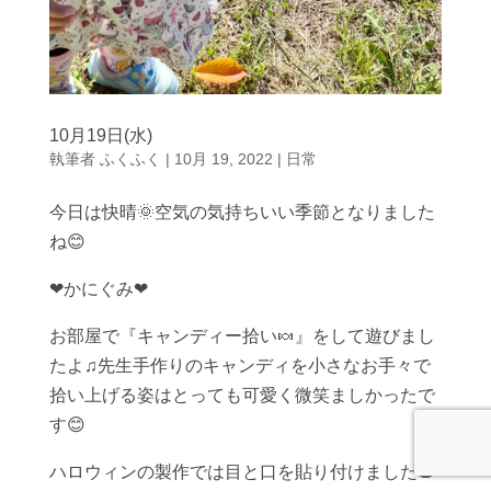
10月19日(水)
執筆者
ふくふく
|
10月 19, 2022
|
日常
今日は快晴🌞空気の気持ちいい季節となりました
ね😊
❤かにぐみ❤
お部屋で『キャンディー拾い🍬』をして遊びまし
たよ♫先生手作りのキャンディを小さなお手々で
拾い上げる姿はとっても可愛く微笑ましかったで
す😊
ハロウィンの製作では目と口を貼り付けました🎃